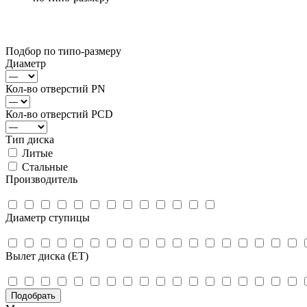
Подбор по типо-размеру
Диаметр
Кол-во отверстий PN
Кол-во отверстий PCD
Тип диска
Литые
Стальные
Производитель
Диаметр ступицы
Вылет диска (ET)
Подобрать