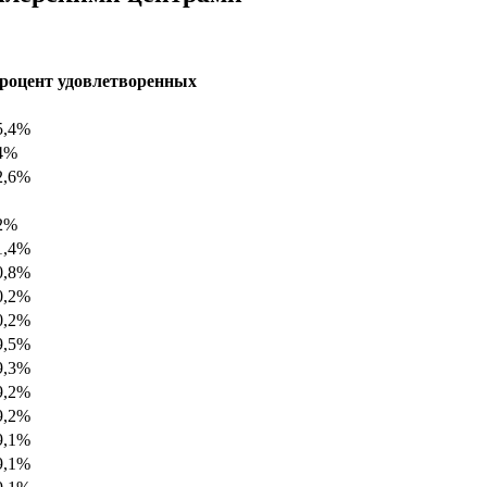
роцент удовлетворенных
5,4%
4%
2,6%
2%
1,4%
0,8%
0,2%
0,2%
9,5%
9,3%
9,2%
9,2%
9,1%
9,1%