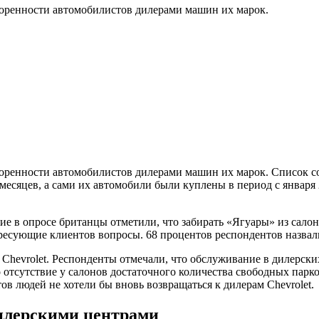
творенности автомобилистов дилерами машин их марок.
творенности автомобилистов дилерами машин их марок. Список с
сяцев, а сами их автомобили были куплены в период с января 2
е в опросе британцы отметили, что забирать «Ягуары» из салоно
есующие клиентов вопросы. 68 процентов респондентов назвали
ь Chevrolet. Респонденты отмечали, что обслуживание в дилерск
 отсутствие у салонов достаточного количества свободных пар
ов людей не хотели бы вновь возвращаться к дилерам Chevrolet.
дилерскими центрами