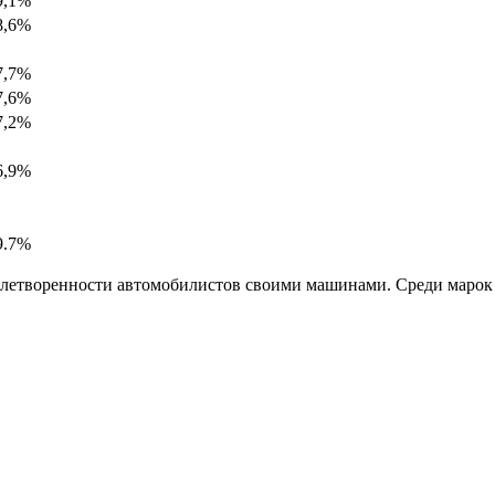
9,1%
8,6%
7,7%
7,6%
7,2%
6,9%
9.7%
летворенности автомобилистов своими машинами. Среди марок лу