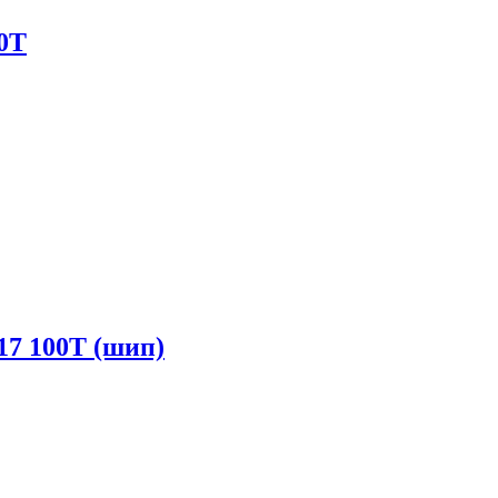
00T
17 100T (шип)