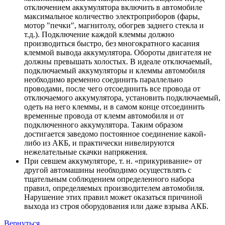
отключением аккумулятора включить в автомобиле
максимальное количество электроприборов (фары,
мотор "печки", магнитолу, обогрев заднего стекла и
т.д.). Подключение каждой клеммы должно
производиться быстро, без многократного касания
клеммой вывода аккумулятора. Обороты двигателя не
должны превышать холостых. В идеале отключаемый,
подключаемый аккумуляторы и клеммы автомобиля
необходимо временно соединить параллельно
проводами, после чего отсоединить все провода от
отключаемого аккумулятора, установить подключаемый,
одеть на него клеммы, и в самом конце отсоединить
временные провода от клемм автомобиля и от
подключенного аккумулятора. Таким образом
достигается заведомо постоянное соединение какой-
либо из АКБ, и практически нивелируются
нежелательные скачки напряжения.
При севшем аккумуляторе, т. н. «прикуривание» от
другой автомашины необходимо осуществлять с
тщательным соблюдением определенного набора
правил, определяемых производителем автомобиля.
Нарушение этих правил может оказаться причиной
выхода из строя оборудования или даже взрыва АКБ.
Вернуться