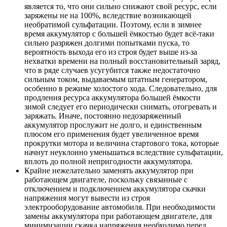
является то, что они сильно снижают свой ресурс, если
заряжены не на 100%, вследствие возникающей
необратимой сульфатации. Поэтому, если в зимнее
время аккумулятор с большей ёмкостью будет всё-таки
сильно разряжен долгими попытками пуска, то
вероятность выхода его из строя будет выше из-за
нехватки времени на полный восстановительный заряд,
что в ряде случаев усугубится также недостаточно
сильным током, выдаваемым штатным генератором,
особенно в режиме холостого хода. Следовательно, для
продления ресурса аккумулятора большей ёмкости
зимой следует его периодически снимать, отогревать и
заряжать. Иначе, постоянно недозаряженный
аккумулятор прослужит не долго, и единственным
плюсом его применения будет увеличенное время
прокрутки мотора и величина стартового тока, которые
начнут неуклонно уменьшаться вследствие сульфатации,
вплоть до полной непригодности аккумулятора.
Крайне нежелательно заменять аккумулятор при
работающем двигателе, поскольку связанные с
отключением и подключением аккумулятора скачки
напряжения могут вывести из строя
электрооборудование автомобиля. При необходимости
замены аккумулятора при работающем двигателе, для
минимизации скачка напряжения необходимо перед