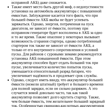
исправной АКБ) даже снижается.
Также имеет место быть другой миф, о недопустимости
установки на автомобиль аккумулятора с повышенной
емкостью. Заблуждение касается того факта, что при
большей ёмкости АКБ якобы не будет успевать
заряжаться. Однако, энергия, потраченная на пуск
двигателя, не зависит от ёмкости, поэтому при
исправном генераторе будет восполнена в АКБ за одно
и то же время. Также опасение у некоторых вызывает
возможность сгорания стартера, однако потребленный
стартером ток также не зависит от ёмкости АКБ, а
только от его внутреннего сопротивления и условий
пуска. Для районов с суровыми зимами рекомендуется
установка АКБ повышенной ёмкости. При этом
аккумулятор способен будет отдать больший ток при
пуске, увеличивается количество попыток пуска,
уменьшается относительный разряд батареи, что
увеличивает надёжность и продлевает срок службы.
Однако, следует иметь ввиду, что аккумулятор большей
ёмкости (нежели штатный) требует и большего времени
для полной зарядки, если он сильно разряжен. А это
случается зимой довольно часто, так как такой
аккумулятор позволяет долго крутить стартер. Также,
чем больше ёмкость, тем желательнее больший зарядный
ток. Особенностью свинцово-кислотных аккумуляторов