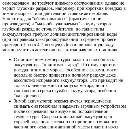
саморазрядом, не требуют никакого обслуживания, однако не
терпят глубоких разрядов, например, при коротких поездках в
зимние морозы, или длительной стоянке автомобиля.
Напротив, для "обслуживаемых" (практически не
производятся) и "малообслуживаемых" аккумуляторов
глубокий разряд не столь губителен, но такие типы
аккумуляторов требуют доливки дистиллированной воды
(при исправном электрооборудовании и среднем пробеге -
примерно 1 раз в 4-7 месяцев). Дистиллированную воду
можно купить в аптеке или на автозаправочных станциях.
С понижением температуры падает и способность
аккумулятора "принимать заряд". Поэтому короткие
поездки в зимние морозы, особенно с фарами, могут
довольно быстро привести к полному разряду даже
абсолютно исправного аккумулятора. Это приводит не
только к невозможности запуска мотора, но и к
сокращению срока службы аккумулятора, особенно
"кальциевого".
Зимой аккумулятор рекомендуется периодически
снимать с автомобиля и заряжать зарядным устройством
после согревания на воздухе до положительной
температуры. Согревать холодный аккумулятор в
горячей воде нежелательно по причине возможного
частичного осыпания активной массы пластин из-за