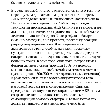
быстрых температурных деформаций.
В среде автомобилистов распространен миф о том, что
перед пуском двигателя в мороз полезно «прогреть»
АКБ непродолжительным включением дальнего света.
Это заблуждение пришло из 70-80х годов, когда
технологии производства АКБ были не на высоте, и для
активизации химических процессов в активной массе
действительно необходимо было разбудить батарею
(именно разбудить, а не прогреть, поскольку реакция
разряда эндотермическая). Для современного
аккумулятора этот способ неактуален, поскольку
сульфатации пластин не происходит, ведь стартерные
батареи специально предназначены для быстрой отдачи
больших токов. Кроме того, сила тока, потребляемая
фарами дальнего света (порядка 10 А) на порядок
меньше силы тока, потребляемой стартером в момент
пуска (порядка 200-300 А в заторможенном состоянии).
Кроме того, сила отдаваемого аккумулятором тока
возрастает не одномоментно, а постепенно, поскольку с
нагрузкой возрастает и сопротивление. Сначала
преодолевается внутреннее сопротивление АКБ, затем
сопротивление проводов, тягового реле, ЭДС
самоиндукции обмоток стартера, и только потом ток
достигает пикового значения, после чего (при